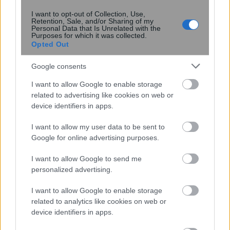
I want to opt-out of Collection, Use,
Retention, Sale, and/or Sharing of my
Personal Data that Is Unrelated with the
09:49
, 9 Ιουλίου 2019
||
Οικονομία
Purposes for which it was collected.
Opted Out
Google consents
I want to allow Google to enable storage
related to advertising like cookies on web or
device identifiers in apps.
I want to allow my user data to be sent to
Google for online advertising purposes.
I want to allow Google to send me
personalized advertising.
“Σαφάρι” ελέγχων στα συμβόλαια
I want to allow Google to enable storage
ακινήτων για τον ΕΝΦΙΑ – Ποιοι
related to analytics like cookies on web or
device identifiers in apps.
μπαίνουν στο… μάτι της εφορίας και τα
πρόστιμα