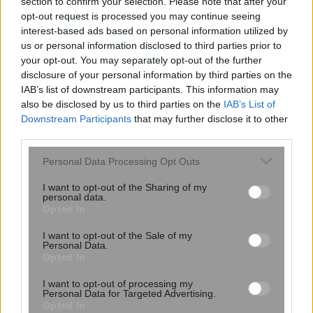
section to confirm your selection. Please note that after your
opt-out request is processed you may continue seeing
interest-based ads based on personal information utilized by
us or personal information disclosed to third parties prior to
your opt-out. You may separately opt-out of the further
disclosure of your personal information by third parties on the
IAB’s list of downstream participants. This information may
Τούρκος μετέφερε αρχαία ελληνικά
also be disclosed by us to third parties on the
IAB’s List of
νομίσματα που είχε κρύψει σε
Downstream Participants
that may further disclose it to other
μπουκαλάκια νερού – Συνελήφθη στο
third parties.
τελωνείο Κήπων
Please note that this website/app uses one or more Google
Personal Data Processing Opt Outs
services and may gather and store information including but
not limited to your visit or usage behaviour. You may click to
I want to opt-out of the Sharing of my
personal data.
grant or deny consent to Google and its third-party tags to
Opted In
use your data for below specified purposes in below Google
consent section.
I want to opt-out of the Sale of my
Personal Data.
Opted In
I want to opt-out of processing my
Personal Data for Targeted Advertising.
Opted In