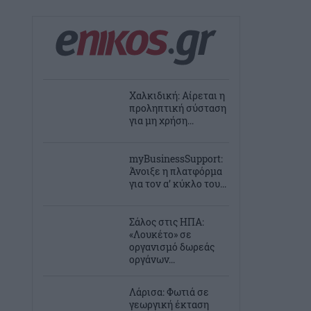
Χαλκιδική: Αίρεται η
προληπτική σύσταση
για μη χρήση...
myBusinessSupport:
Άνοιξε η πλατφόρμα
για τον α’ κύκλο του...
Σάλος στις ΗΠΑ:
«Λουκέτο» σε
οργανισμό δωρεάς
οργάνων...
Λάρισα: Φωτιά σε
γεωργική έκταση