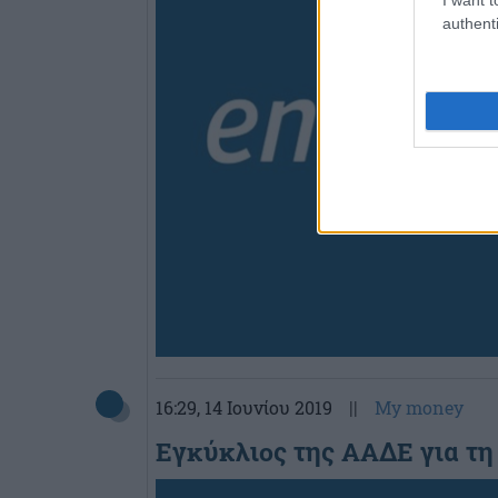
authenti
16:29
, 14 Ιουνίου 2019
||
My money
Εγκύκλιος της ΑΑΔΕ για τη