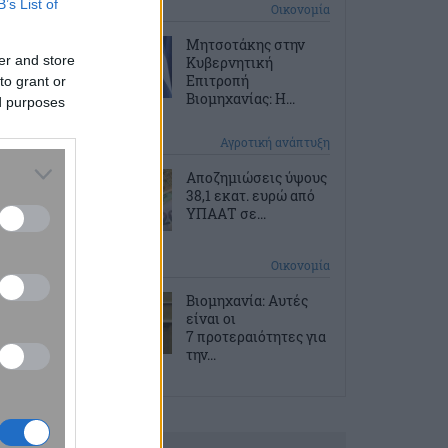
B’s List of
1 ώρα πριν
Οικονομία
Μητσοτάκης στην
er and store
Κυβερνητική
Επιτροπή
to grant or
Βιομηχανίας: Η...
ed purposes
2 ώρες πριν
Αγροτική ανάπτυξη
Αποζημιώσεις ύψους
38,1 εκατ. ευρώ από
ΥΠΑΑΤ σε...
2 ώρες πριν
Οικονομία
Βιομηχανία: Αυτές
είναι οι
7 προτεραιότητες για
την...