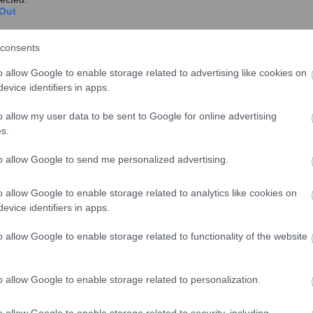
Out
Στο στόχαστρο Τσέχων αντικείμενα
consents
του Απολιθωμένου Δάσους Λέσβου –
o allow Google to enable storage related to advertising like cookies on
ΦΩΤΟ
evice identifiers in apps.
Στον έλεγχο των αποσκευών ατόμων τσεχικής
o allow my user data to be sent to Google for online advertising
υπηκοότητας βρέθηκαν τρία τεμάχια
s.
απολιθωμένων κορμών...
to allow Google to send me personalized advertising.
o allow Google to enable storage related to analytics like cookies on
evice identifiers in apps.
αι η ρύθμιση των 120 δόσεων για
o allow Google to enable storage related to functionality of the website
o allow Google to enable storage related to personalization.
o allow Google to enable storage related to security, including