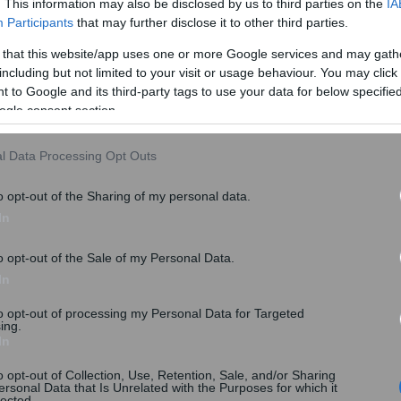
φοροδιαφυγή έως τον Οκτώβριο
. This information may also be disclosed by us to third parties on the
IA
Participants
that may further disclose it to other third parties.
 that this website/app uses one or more Google services and may gath
including but not limited to your visit or usage behaviour. You may click 
 to Google and its third-party tags to use your data for below specifi
ogle consent section.
l Data Processing Opt Outs
o opt-out of the Sharing of my personal data.
In
o opt-out of the Sale of my Personal Data.
In
to opt-out of processing my Personal Data for Targeted
ing.
In
o opt-out of Collection, Use, Retention, Sale, and/or Sharing
ersonal Data that Is Unrelated with the Purposes for which it
lected.