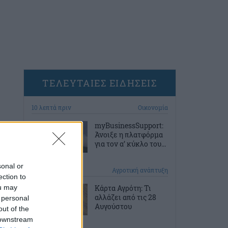
ΤΕΛΕΥΤΑΙΕΣ ΕΙΔΗΣΕΙΣ
10 λεπτά πριν
Οικονομία
myBusinessSupport:
Άνοιξε η πλατφόρμα
για τον α’ κύκλο του...
sonal or
40 λεπτά πριν
Αγροτική ανάπτυξη
ection to
ou may
Κάρτα Αγρότη: Τι
αλλάζει από τις 28
 personal
Αυγούστου
out of the
 downstream