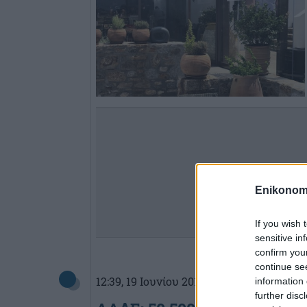
Enikonom
If you wish 
sensitive in
confirm you
continue se
12:39
, 19 Ιουνίου 2019
||
Οικονομία
information 
further disc