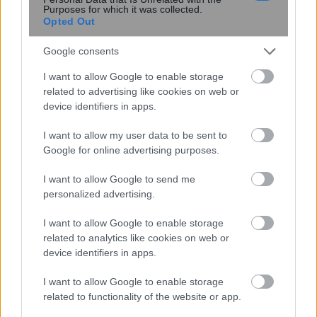
Purposes for which it was collected.
Opted Out
Google consents
I want to allow Google to enable storage
related to advertising like cookies on web or
device identifiers in apps.
ΑΑΔΕ: Άνοιξε το ηλεκτρονικό Μητρώο
I want to allow my user data to be sent to
Τουριστικών Πλοίων
Google for online advertising purposes.
I want to allow Google to send me
personalized advertising.
18:21
, 11 Νοεμβρίου 2018
||
Οικονομία
I want to allow Google to enable storage
related to analytics like cookies on web or
device identifiers in apps.
I want to allow Google to enable storage
related to functionality of the website or app.