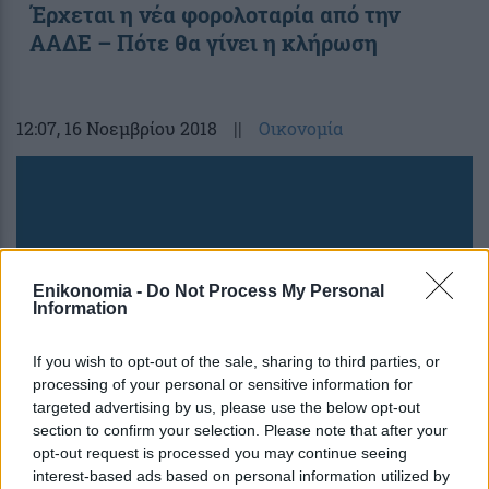
Έρχεται η νέα φορολοταρία από την
ΑΑΔΕ – Πότε θα γίνει η κλήρωση
12:07
, 16 Νοεμβρίου 2018
||
Οικονομία
Enikonomia -
Do Not Process My Personal
Information
If you wish to opt-out of the sale, sharing to third parties, or
processing of your personal or sensitive information for
targeted advertising by us, please use the below opt-out
section to confirm your selection. Please note that after your
Πιτσιλής: Στα 940 εκατ. ευρώ
opt-out request is processed you may continue seeing
υποχώρησαν οι εκκρεμείς επιστροφές
interest-based ads based on personal information utilized by