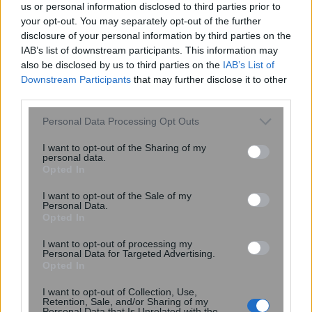
us or personal information disclosed to third parties prior to
φόρων από την ΑΑΔΕ
your opt-out. You may separately opt-out of the further
disclosure of your personal information by third parties on the
IAB’s list of downstream participants. This information may
also be disclosed by us to third parties on the
IAB’s List of
Downstream Participants
that may further disclose it to other
third parties.
Please note that this website/app uses one or more Google
Personal Data Processing Opt Outs
services and may gather and store information including but
not limited to your visit or usage behaviour. You may click to
I want to opt-out of the Sharing of my
personal data.
grant or deny consent to Google and its third-party tags to
Opted In
use your data for below specified purposes in below Google
consent section.
I want to opt-out of the Sale of my
Personal Data.
Opted In
18:46
, 15 Νοεμβρίου 2018
||
Οικονομία
I want to opt-out of processing my
Personal Data for Targeted Advertising.
Opted In
I want to opt-out of Collection, Use,
Retention, Sale, and/or Sharing of my
Personal Data that Is Unrelated with the