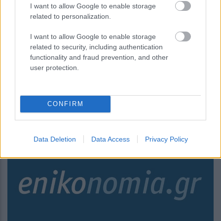
I want to allow Google to enable storage
related to personalization.
I want to allow Google to enable storage
related to security, including authentication
functionality and fraud prevention, and other
Περιοδεία Πιτσιλή σε ακριτικά νησιά
user protection.
των Δωδεκανήσων
CONFIRM
17:57
, 8 Νοεμβρίου 2018
||
Οικονομία
Data Deletion
Data Access
Privacy Policy