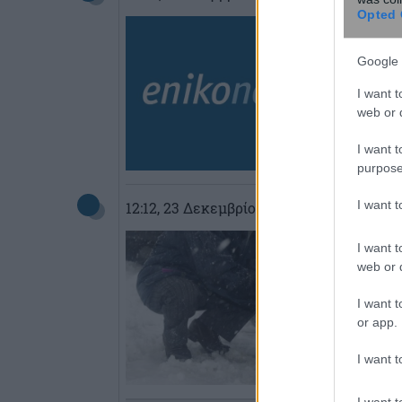
Opted 
Google 
I want t
web or d
I want t
purpose
I want 
12:12
, 23 Δεκεμβρίου 2016
||
Επικαιρότ
I want t
web or d
I want t
or app.
I want t
I want t