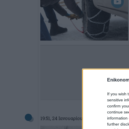
Enikonom
If you wish 
sensitive in
confirm you
continue se
19:51
, 24 Ιανουαρίου 2022
||
Επικαιρότ
information 
further disc