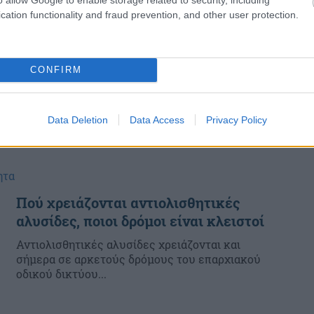
cation functionality and fraud prevention, and other user protection.
CONFIRM
Data Deletion
Data Access
Privacy Policy
ητα
Πού χρειάζονται αντιολισθητικές
αλυσίδες, ποιοι δρόμοι είναι κλειστοί
Αντιολισθητικές αλυσίδες χρειάζονται και
σήμερα σε αρκετούς δρόμους του επαρχιακού
οδικού δικτύου...