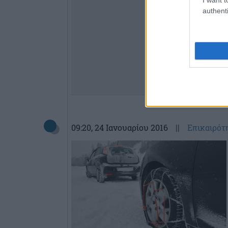
authenti
09:20
, 24 Ιανουαρίου 2016
||
Επικαιρότ