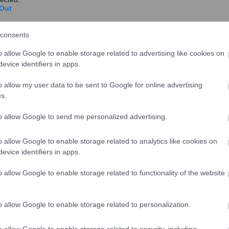
Out
Πού χρειάζονται αντιολισθητικές
αλυσίδες στη Δυτική Μακεδονία
consents
Αντιολισθητικές αλυσίδες απαιτούνται σε
o allow Google to enable storage related to advertising like cookies on
τμήμα...
evice identifiers in apps.
o allow my user data to be sent to Google for online advertising
s.
to allow Google to send me personalized advertising.
ητα
Με αντιολισθητικές αλυσίδες η
o allow Google to enable storage related to analytics like cookies on
κίνηση στη λεωφόρο Πάρνηθας
evice identifiers in apps.
Με τη χρήση αντιολισθητικών αλυσίδων, λόγω
o allow Google to enable storage related to functionality of the website
χιονόπτωσης, γίνεται πλέον η κίνηση των
οχημάτων στη λ...
o allow Google to enable storage related to personalization.
o allow Google to enable storage related to security, including