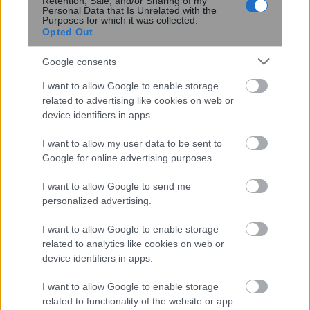
Retention, Sale, and/or Sharing of my
Personal Data that Is Unrelated with the
Purposes for which it was collected.
07:32
, 2 Νοεμβρίου 2021
||
My money
Opted Out
Google consents
I want to allow Google to enable storage
related to advertising like cookies on web or
device identifiers in apps.
I want to allow my user data to be sent to
Google for online advertising purposes.
I want to allow Google to send me
personalized advertising.
I want to allow Google to enable storage
Κατώτατος μισθός: Στα σκαριά νέα
related to analytics like cookies on web or
device identifiers in apps.
αύξηση το 2022 – Πώς θα
διαμορφωθεί από 1η Ιανουαρίου
I want to allow Google to enable storage
related to functionality of the website or app.