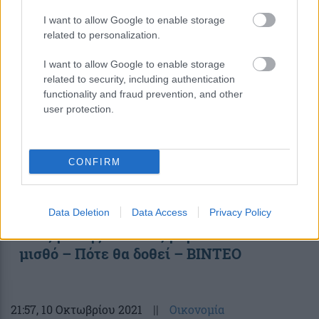
I want to allow Google to enable storage
10:50
, 30 Οκτωβρίου 2021
||
Οικονομία
related to personalization.
I want to allow Google to enable storage
related to security, including authentication
functionality and fraud prevention, and other
user protection.
CONFIRM
Data Deletion
Data Access
Privacy Policy
Χατζηδάκης: Νέα αύξηση στον κατώτατο
μισθό – Πότε θα δοθεί – ΒΙΝΤΕΟ
21:57
, 10 Οκτωβρίου 2021
||
Οικονομία