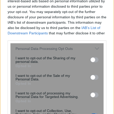
interest-based ads based on personal information utilized by
us or personal information disclosed to third parties prior to
your opt-out. You may separately opt-out of the further
disclosure of your personal information by third parties on the
IAB’s list of downstream participants. This information may
also be disclosed by us to third parties on the
IAB’s List of
Downstream Participants
that may further disclose it to other
third parties.
Κυριάκος Μητσοτάκης: Δεύτερη αύξηση
του κατώτατου μισθού εντός του 2022
Please note that this website/app uses one or more Google
Personal Data Processing Opt Outs
services and may gather and store information including but
not limited to your visit or usage behaviour. You may click to
I want to opt-out of the Sharing of my
personal data.
grant or deny consent to Google and its third-party tags to
Opted In
use your data for below specified purposes in below Google
consent section.
I want to opt-out of the Sale of my
Personal Data.
Opted In
I want to opt-out of processing my
Personal Data for Targeted Advertising.
Opted In
I want to opt-out of Collection, Use,