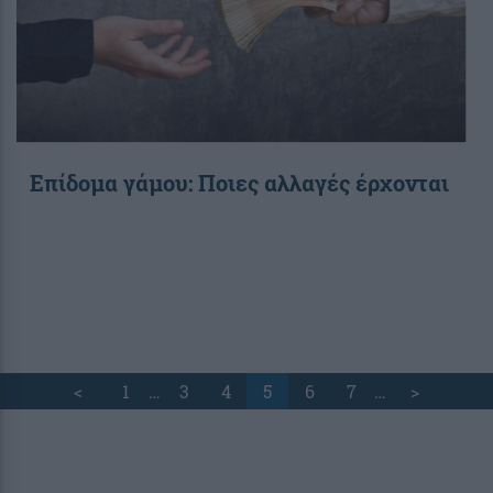
Επίδομα γάμου: Ποιες αλλαγές έρχονται
<
1
…
3
4
5
6
7
…
>