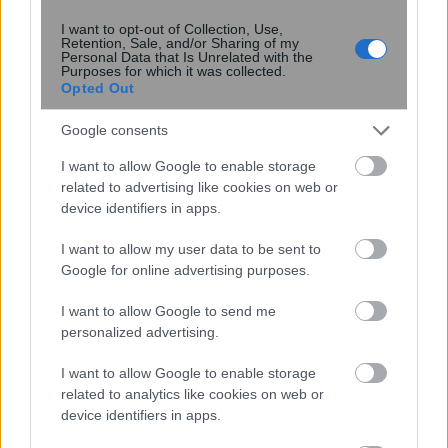
I want to opt-out of Collection, Use,
10:32
, 19 Απριλίου 2018
||
Οικονομία
Retention, Sale, and/or Sharing of my
Personal Data that Is Unrelated with the
Purposes for which it was collected.
Opted Out
Google consents
I want to allow Google to enable storage
related to advertising like cookies on web or
device identifiers in apps.
I want to allow my user data to be sent to
Google for online advertising purposes.
I want to allow Google to send me
personalized advertising.
Το πωλητήριο στις τρεις μονάδες της
ΔΕΗ, τα εργασιακά, και οι απεργίες της
I want to allow Google to enable storage
ΓΕΝΟΠ
related to analytics like cookies on web or
device identifiers in apps.