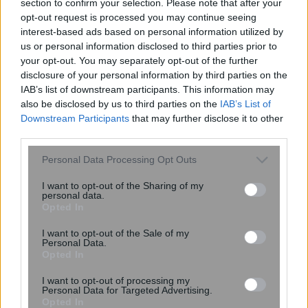
section to confirm your selection. Please note that after your
opt-out request is processed you may continue seeing
interest-based ads based on personal information utilized by
us or personal information disclosed to third parties prior to
your opt-out. You may separately opt-out of the further
disclosure of your personal information by third parties on the
IAB’s list of downstream participants. This information may
also be disclosed by us to third parties on the
IAB’s List of
Συμβολική κατάληψη στα κεντρικά της
Downstream Participants
that may further disclose it to other
ΔΕΗ
third parties.
Please note that this website/app uses one or more Google
Personal Data Processing Opt Outs
services and may gather and store information including but
not limited to your visit or usage behaviour. You may click to
I want to opt-out of the Sharing of my
personal data.
grant or deny consent to Google and its third-party tags to
Opted In
use your data for below specified purposes in below Google
consent section.
I want to opt-out of the Sale of my
Personal Data.
Opted In
I want to opt-out of processing my
Personal Data for Targeted Advertising.
Opted In