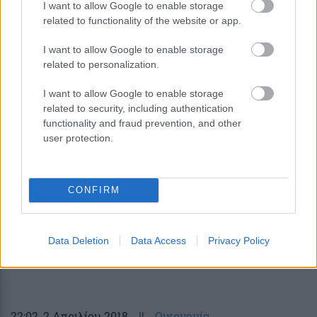
I want to allow Google to enable storage
18:52
, 16 Απριλίου 2018
||
Επιχειρήσεις
related to functionality of the website or app.
I want to allow Google to enable storage
related to personalization.
I want to allow Google to enable storage
related to security, including authentication
functionality and fraud prevention, and other
user protection.
CONFIRM
Ετοιμάζεται για 48ωρες απεργίες η
ΓΕΝΟΠ για την πώληση των λιγνιτικών
Data Deletion
Data Access
Privacy Policy
μονάδων της ΔΕΗ
22:02
, 2 Απριλίου 2018
||
Οικονομία