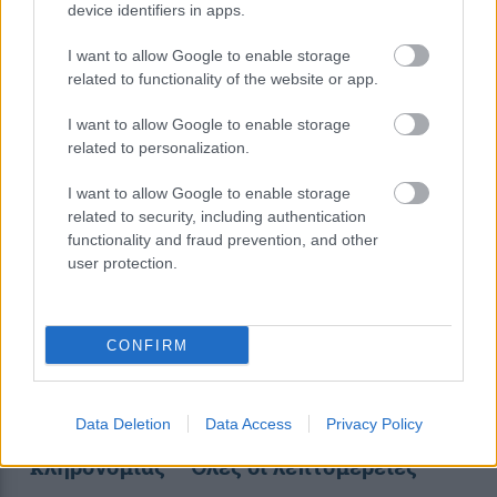
device identifiers in apps.
I want to allow Google to enable storage
20:03
, 16 Ιουνίου 2023
||
Οικονομία
related to functionality of the website or app.
I want to allow Google to enable storage
related to personalization.
I want to allow Google to enable storage
related to security, including authentication
functionality and fraud prevention, and other
user protection.
CONFIRM
ΑΑΔΕ: Τι είναι το ενιαίο ηλεκτρονικό
Data Deletion
Data Access
Privacy Policy
ευρετήριο υποθέσεων φόρου
κληρονομίας – Όλες οι λεπτομέρειες