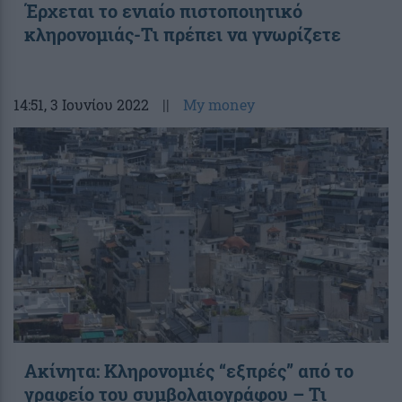
Έρχεται το ενιαίο πιστοποιητικό
κληρονομιάς-Τι πρέπει να γνωρίζετε
14:51
, 3 Ιουνίου 2022
||
My money
Ακίνητα: Κληρονομιές “εξπρές” από το
γραφείο του συμβολαιογράφου – Τι