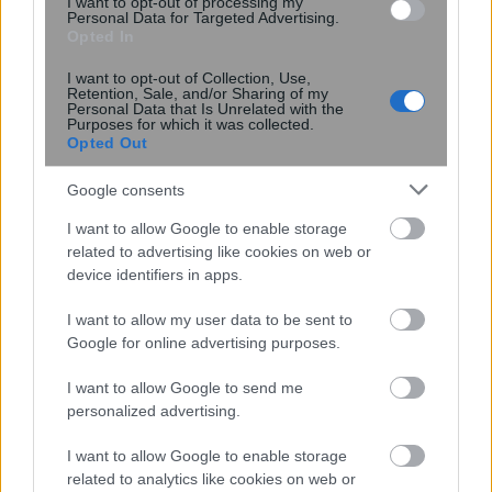
I want to opt-out of processing my
Personal Data for Targeted Advertising.
Opted In
I want to opt-out of Collection, Use,
Retention, Sale, and/or Sharing of my
19:05
, 27 Νοεμβρίου 2023
||
Οικονομία
Personal Data that Is Unrelated with the
Purposes for which it was collected.
Opted Out
Google consents
I want to allow Google to enable storage
related to advertising like cookies on web or
device identifiers in apps.
I want to allow my user data to be sent to
Google for online advertising purposes.
I want to allow Google to send me
personalized advertising.
myPROPERTY: Τι αλλάζει από σήμερα
στην Ηλεκτρονική δήλωση φόρου
I want to allow Google to enable storage
κληρονομιάς
related to analytics like cookies on web or