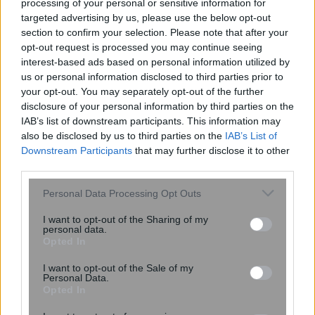
processing of your personal or sensitive information for
targeted advertising by us, please use the below opt-out
section to confirm your selection. Please note that after your
opt-out request is processed you may continue seeing
interest-based ads based on personal information utilized by
us or personal information disclosed to third parties prior to
your opt-out. You may separately opt-out of the further
Φόρος κληρονομιάς: Ποιες δηλώσεις
disclosure of your personal information by third parties on the
IAB’s list of downstream participants. This information may
υποβάλλονται υποχρεωτικά ηλεκτρονικά
also be disclosed by us to third parties on the
IAB’s List of
– Πότε δεν θεωρούνται άκυρες οι
Downstream Participants
that may further disclose it to other
έντυπες
third parties.
Please note that this website/app uses one or more Google
Personal Data Processing Opt Outs
services and may gather and store information including but
not limited to your visit or usage behaviour. You may click to
I want to opt-out of the Sharing of my
personal data.
grant or deny consent to Google and its third-party tags to
Opted In
use your data for below specified purposes in below Google
consent section.
I want to opt-out of the Sale of my
Personal Data.
Opted In