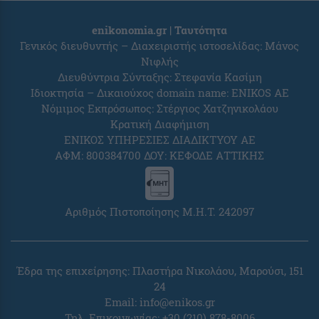
enikonomia.gr | Ταυτότητα
Γενικός διευθυντής – Διαχειριστής ιστοσελίδας: Μάνος
Νιφλής
Διευθύντρια Σύνταξης: Στεφανία Κασίμη
Ιδιοκτησία – Δικαιούχος domain name: ENIKOS AE
Νόμιμος Εκπρόσωπος: Στέργιος Χατζηνικολάου
Κρατική Διαφήμιση
ΕΝΙΚΟΣ ΥΠΗΡΕΣΙΕΣ ΔΙΑΔΙΚΤΥΟΥ ΑΕ
ΑΦΜ: 800384700 ΔΟΥ: ΚΕΦΟΔΕ ΑΤΤΙΚΗΣ
Αριθμός Πιστοποίησης Μ.Η.Τ. 242097
Έδρα της επιχείρησης: Πλαστήρα Νικολάου, Μαρούσι, 151
24
Email:
info@enikos.gr
Τηλ. Επικοινωνίας: +30 (210) 878-8006