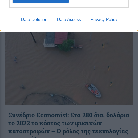
Data Deletion
Data Access
Privacy Policy
22:34
, 13 Σεπτεμβρίου 2023
||
Οικονομία
Συνέδριο Economist: Στα 280 δισ. δολάρια
το 2022 το κόστος των φυσικών
καταστροφών – Ο ρόλος της τεχνολογίας