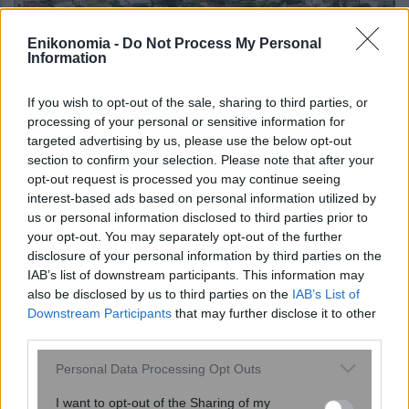
Enikonomia -
Do Not Process My Personal
Information
If you wish to opt-out of the sale, sharing to third parties, or
processing of your personal or sensitive information for
targeted advertising by us, please use the below opt-out
section to confirm your selection. Please note that after your
opt-out request is processed you may continue seeing
interest-based ads based on personal information utilized by
Θεσσαλία: Σήμερα η δεύτερη καταβολή
us or personal information disclosed to third parties prior to
της πρώτης αρωγής στους πληγέντες –
your opt-out. You may separately opt-out of the further
disclosure of your personal information by third parties on the
Τι είπε ο Τριαντόπουλος για τις
IAB’s list of downstream participants. This information may
κτηνοτροφικές μονάδες
also be disclosed by us to third parties on the
IAB’s List of
Downstream Participants
that may further disclose it to other
third parties.
Please note that this website/app uses one or more Google
Personal Data Processing Opt Outs
services and may gather and store information including but
not limited to your visit or usage behaviour. You may click to
I want to opt-out of the Sharing of my