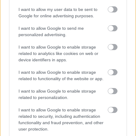
I want to allow my user data to be sent to
Google for online advertising purposes.
I want to allow Google to send me
FAZ: Eπιφυλακτική η Ε.Ε. για την
personalized advertising.
συμφωνία με την Ελλάδα
I want to allow Google to enable storage
related to analytics like cookies on web or
device identifiers in apps.
09:24
, 21 Φεβρουαρίου 2015
||
Διεθνή
I want to allow Google to enable storage
related to functionality of the website or app.
I want to allow Google to enable storage
related to personalization.
I want to allow Google to enable storage
related to security, including authentication
functionality and fraud prevention, and other
user protection.