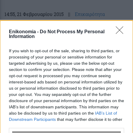
14:55
, 21 Φεβρουαρίου 2015
||
Επικαιρότητα
Enikonomia -
Do Not Process My Personal
Information
If you wish to opt-out of the sale, sharing to third parties, or
processing of your personal or sensitive information for
targeted advertising by us, please use the below opt-out
section to confirm your selection. Please note that after your
opt-out request is processed you may continue seeing
interest-based ads based on personal information utilized by
us or personal information disclosed to third parties prior to
your opt-out. You may separately opt-out of the further
Bloomberg: Προσωρινή συμφωνία
disclosure of your personal information by third parties on the
IAB’s list of downstream participants. This information may
διάσωσης για την Ελλάδα ενόψει της
also be disclosed by us to third parties on the
IAB’s List of
αξιολόγησης
Downstream Participants
that may further disclose it to other
third parties.