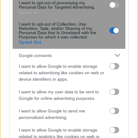
I want to opt-out of processing my
Personal Data for Targeted Advertising.
Opted In
I want to opt-out of Collection, Use,
Retention, Sale, and/or Sharing of my
Personal Data that Is Unrelated with the
Purposes for which it was collected.
Opted Out
Στα «μανταλάκια» λίστες
μεγαλοφοροφυγάδων μαζί με τον
Google consents
προϋπολογισμό
I want to allow Google to enable storage
related to advertising like cookies on web or
device identifiers in apps.
08:05
, 22 Φεβρουαρίου 2017
||
My money
I want to allow my user data to be sent to
Google for online advertising purposes.
I want to allow Google to send me
personalized advertising.
I want to allow Google to enable storage
related to analytics like cookies on web or