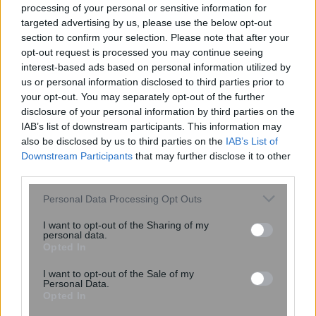
processing of your personal or sensitive information for
targeted advertising by us, please use the below opt-out
section to confirm your selection. Please note that after your
opt-out request is processed you may continue seeing
interest-based ads based on personal information utilized by
us or personal information disclosed to third parties prior to
your opt-out. You may separately opt-out of the further
disclosure of your personal information by third parties on the
IAB’s list of downstream participants. This information may
Κραυγαλέες περιπτώσεις φοροδιαφυγής
also be disclosed by us to third parties on the
IAB’s List of
στις λίστες της ΑΑΔΕ
Downstream Participants
that may further disclose it to other
third parties.
Please note that this website/app uses one or more Google
Personal Data Processing Opt Outs
12:14
, 6 Νοεμβρίου 2017
||
Οικονομία
services and may gather and store information including but
not limited to your visit or usage behaviour. You may click to
I want to opt-out of the Sharing of my
personal data.
grant or deny consent to Google and its third-party tags to
Opted In
use your data for below specified purposes in below Google
consent section.
I want to opt-out of the Sale of my
Personal Data.
Opted In