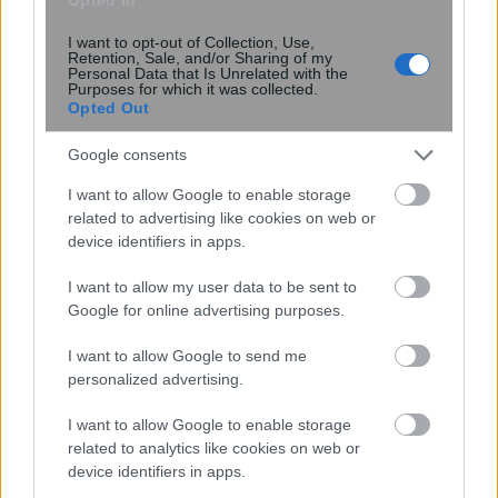
14:31
, 5 Ιουνίου 2022
||
Οικονομία
I want to opt-out of Collection, Use,
Retention, Sale, and/or Sharing of my
Personal Data that Is Unrelated with the
Purposes for which it was collected.
Opted Out
Google consents
I want to allow Google to enable storage
related to advertising like cookies on web or
device identifiers in apps.
I want to allow my user data to be sent to
Google for online advertising purposes.
Ακίνητα: Το μεγάλο “αγκάθι” στους
I want to allow Google to send me
πλειστηριασμούς και ο ρόλος των
personalized advertising.
συμβολαιογράφων
I want to allow Google to enable storage
related to analytics like cookies on web or
device identifiers in apps.
16:44
, 3 Ιουνίου 2022
||
My money