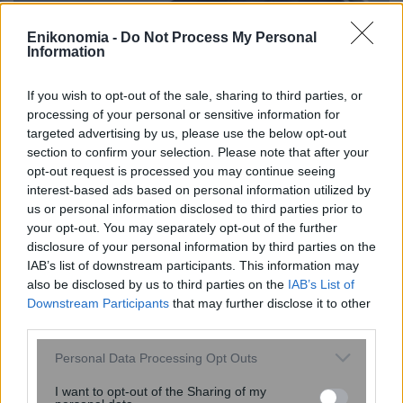
Enikonomia -
Do Not Process My Personal
Information
If you wish to opt-out of the sale, sharing to third parties, or
processing of your personal or sensitive information for
targeted advertising by us, please use the below opt-out
section to confirm your selection. Please note that after your
opt-out request is processed you may continue seeing
interest-based ads based on personal information utilized by
us or personal information disclosed to third parties prior to
Πτωτικές τάσεις στη χρηματιστηριακή
your opt-out. You may separately opt-out of the further
αγορά
disclosure of your personal information by third parties on the
IAB’s list of downstream participants. This information may
also be disclosed by us to third parties on the
IAB’s List of
Downstream Participants
that may further disclose it to other
third parties.
Please note that this website/app uses one or more Google
Personal Data Processing Opt Outs
services and may gather and store information including but
not limited to your visit or usage behaviour. You may click to
I want to opt-out of the Sharing of my