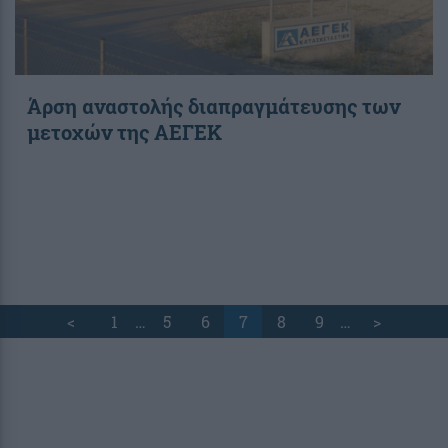
Άρση αναστολής διαπραγμάτευσης των
μετοχών της ΑΕΓΕΚ
<
1
…
5
6
7
8
9
…
>