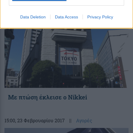
09:10
, 24 Φεβρουαρίου 2017
||
Αγορές
Data Deletion
Data Access
Privacy Policy
Με πτώση έκλεισε ο Nikkei
15:00
, 23 Φεβρουαρίου 2017
||
Αγορές