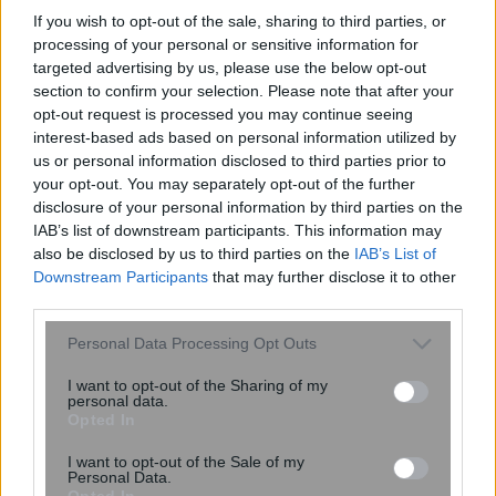
If you wish to opt-out of the sale, sharing to third parties, or
Την επανεξέταση του μηχανισμού του
processing of your personal or sensitive information for
clawback ζητεί ο Σύνδεσμος
targeted advertising by us, please use the below opt-out
section to confirm your selection. Please note that after your
Φαρμακευτικών Επιχειρήσεων
opt-out request is processed you may continue seeing
interest-based ads based on personal information utilized by
us or personal information disclosed to third parties prior to
your opt-out. You may separately opt-out of the further
disclosure of your personal information by third parties on the
IAB’s list of downstream participants. This information may
also be disclosed by us to third parties on the
IAB’s List of
Downstream Participants
that may further disclose it to other
third parties.
Please note that this website/app uses one or more Google
Personal Data Processing Opt Outs
services and may gather and store information including but
not limited to your visit or usage behaviour. You may click to
I want to opt-out of the Sharing of my
personal data.
grant or deny consent to Google and its third-party tags to
Opted In
use your data for below specified purposes in below Google
16:24
, 25 Μαρτίου 2018
||
Επικαιρότητα
consent section.
I want to opt-out of the Sale of my
Personal Data.
Opted In