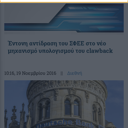
Έντονη αντίδραση του ΣΦΕΕ στο νέο
μηχανισμό υπολογισμού του clawback
10:16
, 19 Νοεμβρίου 2016
||
Διεθνή