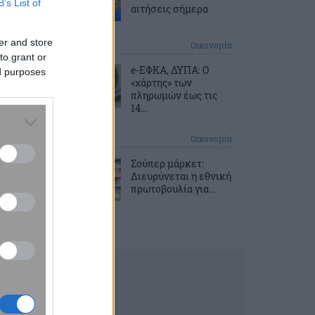
B’s List of
αιτήσεις σήμερα
er and store
2 ώρες πριν
Οικονομία
to grant or
e-ΕΦΚΑ, ΔΥΠΑ: Ο
ed purposes
«χάρτης» των
πληρωμών έως τις
14...
3 ώρες πριν
Οικονομία
Σούπερ μάρκετ:
Διευρύνεται η εθνική
πρωτοβουλία για...