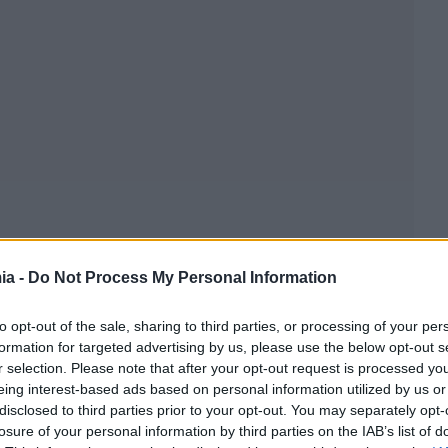
ia -
Do Not Process My Personal Information
ς GWI Travel για τους μήνες Ιανουάριο και
to opt-out of the sale, sharing to third parties, or processing of your per
 βρίσκεται στην 3η θέση προτίμησης για τους
formation for targeted advertising by us, please use the below opt-out s
r selection. Please note that after your opt-out request is processed y
 τους Βρετανούς και Γάλλους και στην 6η για τους
eing interest-based ads based on personal information utilized by us or
ια στο εξωτερικό εφέτος.
disclosed to third parties prior to your opt-out. You may separately opt-
losure of your personal information by third parties on the IAB’s list of
νστιτούτου του Συνδέσμου Ελληνικών Τουριστικών