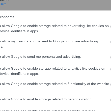
Out
consents
o allow Google to enable storage related to advertising like cookies on
evice identifiers in apps.
ταία μελέτη του Ινστιτούτου του Συνδέσμου Ελληνικών
o allow my user data to be sent to Google for online advertising
τίτλο «Το προφίλ σημαντικών αγορών του Ελληνικού
s.
to allow Google to send me personalized advertising.
αλλία, Ηνωμένο Βασίλειο, Ισπανία, Ιταλία)» κι ένα από
 είναι πως ειδικά στη σημερινή συγκυρία απαιτείται
o allow Google to enable storage related to analytics like cookies on
ης επισκεπτών ανά αγορά.
evice identifiers in apps.
ο δίμηνο του 2026 σε δείγμα ~4.600 ατόμων και
o allow Google to enable storage related to functionality of the website
 αποτυπώνει την ταξιδιωτική συμπεριφορά δυνητικών
λες ευρωπαϊκές αγορές και διερευνά τις προθέσεις
o allow Google to enable storage related to personalization.
υς 12 μήνες, περιλαμβάνοντας φυσικά και τους
εται ότι οι εν λόγω αγορές το 2025 συνεισέφεραν άνω
o allow Google to enable storage related to security, including