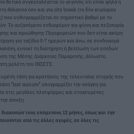
στα θετικά συγκαταλέγεται το γεγονός ότι είναι ψηλά η
τη θάλασσα όσο και για city break (τα δύο κυρίαρχα
) που ευθυγραμμίζεται σε σημαντικό βαθμό με το
όν. Το αυξανόμενο ενδιαφέρον για φύση και πεζοπορία
ησης και προώθησης Περιφερειών που δεν είναι ακόμη
τίμηση για ταξίδια 5-7 ημερών και άνω, σε συνδυασμό
δαπάνη, ευνοεί τη διατήρηση ή βελτίωση των εσόδων
χυση της Μέσης Διάρκειας Παραμονής, άλλωστε,
τη μελέτη του ΙΝΣΕΤΕ.
ευμένη τάση για κρατήσεις της τελευταίας στιγμής που
τάση ‘’last minute” υπογραμμίζει την ανάγκη για
ία στις μεγάλες πλατφόρμες και στοχευμένες
την άνοιξη.
 διακοπών τους επόμενους 12 μήνες, όπως και την
οιούνται από τις άλλες αγορές, σε όλες τις