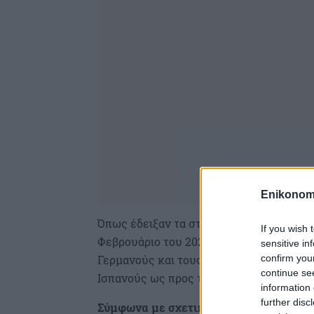
Enikonom
Όπως έδειξαν τα στοιχεία της έρευνας τη
If you wish 
Φεβρουάριο του 2026, η χώρα μας Ελλάδα
sensitive in
confirm you
Γερμανούς και τους Ιταλούς, στην 4η για
continue se
Ισπανούς ως προς την πρόθεση για ταξίδ
information 
further disc
Σύμφωνα με σχετική ανακοίνωση του Ι