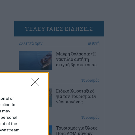
ΤΕΛΕΥΤΑΙΕΣ ΕΙΔΗΣΕΙΣ
25 λεπτά πριν
Διεθνή
Μαύρη Θάλασσα: «Η
ναυτιλία αυτή τη
στιγμή βρίσκεται σε...
1 ώρα πριν
Τουρισμός
Ειδικό Χωροταξικό
για τον Τουρισμό: Οι
sonal or
νέοι κανόνες...
ection to
ou may
 personal
2 ώρες πριν
Τουρισμός
out of the
Τουρισμός για Όλους:
 downstream
Ποια ΑΦΜ κάνουν