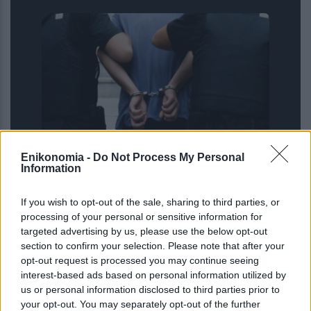
Enikonomia -
Do Not Process My Personal
Συνελήφθη στη Γερμανία 31χρονος,
Information
φερόμενος ως μέλος της «ρωσικής
μαφίας» που κατηγορείται για 3
If you wish to opt-out of the sale, sharing to third parties, or
δολοφονίες και μία απόπειρα...
processing of your personal or sensitive information for
targeted advertising by us, please use the below opt-out
section to confirm your selection. Please note that after your
opt-out request is processed you may continue seeing
interest-based ads based on personal information utilized by
us or personal information disclosed to third parties prior to
your opt-out. You may separately opt-out of the further