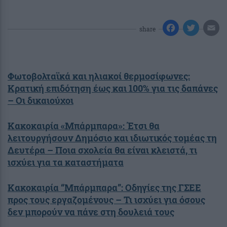
share
Φωτοβολταϊκά και ηλιακοί θερμοσίφωνες:
Κρατική επιδότηση έως και 100% για τις δαπάνες
– Οι δικαιούχοι
Κακοκαιρία «Μπάρμπαρα»: Έτσι θα
λειτουργήσουν Δημόσιο και ιδιωτικός τομέας τη
Δευτέρα – Ποια σχολεία θα είναι κλειστά, τι
ισχύει για τα καταστήματα
Κακοκαιρία “Μπάρμπαρα”: Οδηγίες της ΓΣΕΕ
προς τους εργαζομένους – Τι ισχύει για όσους
δεν μπορούν να πάνε στη δουλειά τους