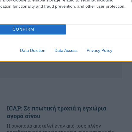
αναφέρει η Wall Street Journal, καθώς θα
cation functionality and fraud prevention, and other user protection.
αποφασίσε...
CONFIRM
Data Deletion
Data Access
Privacy Policy
ICAP: Σε πτωτική τροχιά η εγχώρια
αγορά οίνου
Η οινοποιία αποτελεί έναν από τους πλέον
παραδοσιακούς τομείς της εγχώριας παραγωγής,