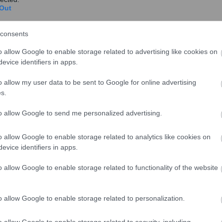
Out
consents
o allow Google to enable storage related to advertising like cookies on
«Οκ» από την ΕΚΤ για χορήγηση 10 δις
evice identifiers in apps.
ευρώ στην ΤτΕ από τον μηχανισμό
ELA
o allow my user data to be sent to Google for online advertising
s.
Εγκρίθηκε από την ΕΚΤ το αίτημα της Τράπεζας
της Ελλάδος για γραμμή ELA αρχικού ύψους 10
to allow Google to send me personalized advertising.
δισ. ευρ...
o allow Google to enable storage related to analytics like cookies on
evice identifiers in apps.
o allow Google to enable storage related to functionality of the website
WSJ: Τα πέντε σημεία που πρέπει να
προσεχθούν στην αυριανή απόφαση
της ΕΚΤ
o allow Google to enable storage related to personalization.
Η αυριανή ημέρα θα είναι ιστορική για την ΕΚΤ,
o allow Google to enable storage related to security, including