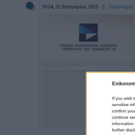
19:34
, 21 Ιανουαρίου 2015
||
Οικονομία
Enikonom
If you wish 
sensitive in
confirm you
continue se
information 
further disc