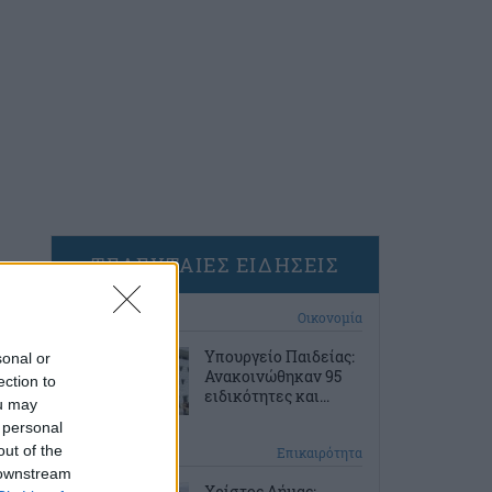
ΤΕΛΕΥΤΑΙΕΣ ΕΙΔΗΣΕΙΣ
8 ώρες πριν
Οικονομία
Υπουργείο Παιδείας:
sonal or
Ανακοινώθηκαν 95
ection to
ειδικότητες και...
ou may
 personal
out of the
9 ώρες πριν
Επικαιρότητα
 downstream
Χρίστος Δήμας: