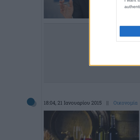
authenti
18:04
, 21 Ιανουαρίου 2015
||
Οικονομία