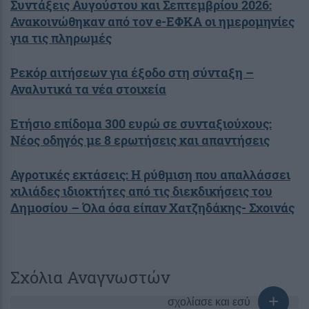
Συντάξεις Αυγούστου και Σεπτεμβρίου 2026:
Ανακοινώθηκαν από τον e-ΕΦΚΑ οι ημερομηνίες
για τις πληρωμές
Ρεκόρ αιτήσεων για έξοδο στη σύνταξη –
Αναλυτικά τα νέα στοιχεία
Ετήσιο επίδομα 300 ευρώ σε συνταξιούχους:
Νέος οδηγός με 8 ερωτήσεις και απαντήσεις
Αγροτικές εκτάσεις: Η ρύθμιση που απαλλάσσει
χιλιάδες ιδιοκτήτες από τις διεκδικήσεις του
Δημοσίου – Όλα όσα είπαν Χατζηδάκης- Σχοινάς
Σχόλια Αναγνωστών
σχολίασε και εσύ