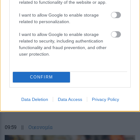
related to functionality of the website or app.
I want to allow Google to enable storage
related to personalization.
UNC6671: Η νέα απειλή που κλέβει
δεδομένα από το Microsoft 365 με
I want to allow Google to enable storage
υποκλοπή εταιρικών συνεδριών
related to security, including authentication
functionality and fraud prevention, and other
user protection.
CONFIRM
Data Deletion
Data Access
Privacy Policy
περισσότερα
09:59
||
Οικονομία