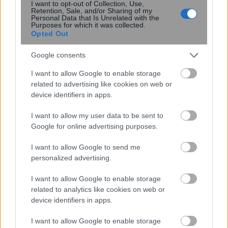
I want to opt-out of Collection, Use,
Retention, Sale, and/or Sharing of my
Personal Data that Is Unrelated with the
Purposes for which it was collected.
Opted Out
Google consents
I want to allow Google to enable storage
related to advertising like cookies on web or
device identifiers in apps.
I want to allow my user data to be sent to
Google for online advertising purposes.
Νέα όρια στην αναζήτηση της
σκοτεινής ύλης από το XENONnT
I want to allow Google to send me
personalized advertising.
I want to allow Google to enable storage
related to analytics like cookies on web or
device identifiers in apps.
I want to allow Google to enable storage