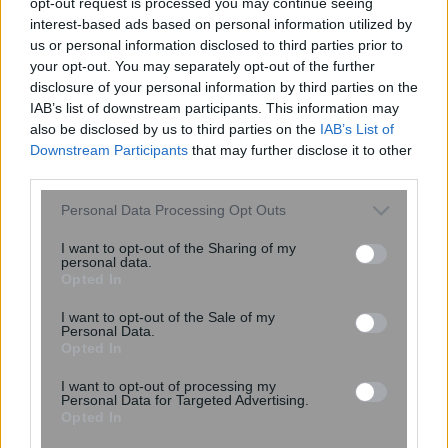
opt-out request is processed you may continue seeing
interest-based ads based on personal information utilized by
Το ύπουλο σύμπτωμα του
us or personal information disclosed to third parties prior to
εμφράγματος που πολλοί νομίζουν ότι
your opt-out. You may separately opt-out of the further
disclosure of your personal information by third parties on the
είναι ακίνδυνο – Το εμφανίζουν
IAB’s list of downstream participants. This information may
κυρίως οι γυναίκες
also be disclosed by us to third parties on the
IAB’s List of
Downstream Participants
that may further disclose it to other
third parties.
Please note that this website/app uses one or more Google
Personal Data Processing Opt Outs
services and may gather and store information including but
not limited to your visit or usage behaviour. You may click to
I want to opt-out of the Sharing of my
personal data.
grant or deny consent to Google and its third-party tags to
Opted In
use your data for below specified purposes in below Google
consent section.
I want to opt-out of the Sale of my
Personal Data.
Opted In
Ομοσπονδία Θαλασσαιμίας: Κρίσιμες
ελλείψεις αίματος και αναβολές
I want to opt-out of processing my
Personal Data for Targeted Advertising.
μεταγγίσεων
Opted In