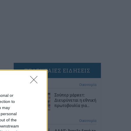
ΤΕΛΕΥΤΑΙΕΣ ΕΙΔΗΣΕΙΣ
32 λεπτά πριν
Οικονομία
Σούπερ μάρκετ:
sonal or
Διευρύνεται η εθνική
ection to
πρωτοβουλία για...
ou may
 personal
out of the
1 ώρα πριν
Οικονομία
 downstream
ΑΑΔΕ: Άνοιξε ξανά το