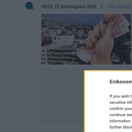
09:03
, 12 Ιανουαρίου 2015
||
My money
Enikonom
If you wish 
sensitive in
confirm you
continue se
information 
further disc