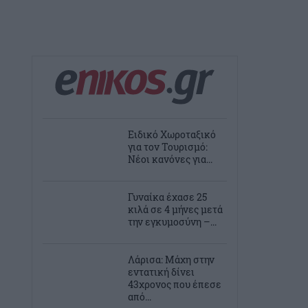
Ειδικό Χωροταξικό
για τον Τουρισμό:
Νέοι κανόνες για...
Γυναίκα έχασε 25
κιλά σε 4 μήνες μετά
την εγκυμοσύνη –...
Λάρισα: Μάχη στην
εντατική δίνει
43χρονος που έπεσε
από...