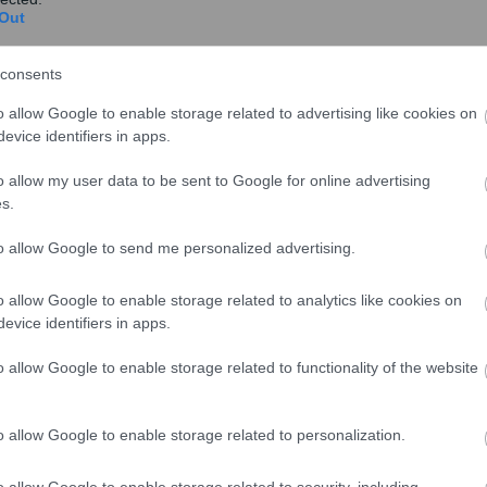
Out
consents
o allow Google to enable storage related to advertising like cookies on
ΕΚΠΟΙΖΩ: Συμβουλές σε δανειολήπτες
evice identifiers in apps.
για τη διαχείριση των «κόκκινων»
δανείων
o allow my user data to be sent to Google for online advertising
s.
Ο Κώδικας Δεοντολογίας της ΤτΕ για τη
διαχείριση των μη καταγγελμένων δανείων από
to allow Google to send me personalized advertising.
τις τράπεζες εί...
o allow Google to enable storage related to analytics like cookies on
evice identifiers in apps.
o allow Google to enable storage related to functionality of the website
e-inclusion: Ολες οι λεπτομέρειες για
τα 289.300 δωρεάν Laptop
o allow Google to enable storage related to personalization.
Στις 04/02/2015 θα αναρτηθούν τα κουπόνια της
Ψηφιακής Αλληλεγγύης για τους 289.300
o allow Google to enable storage related to security, including