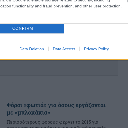
δικαιούχους τ...
cation functionality and fraud prevention, and other user protection.
CONFIRM
Data Deletion
Data Access
Privacy Policy
Φόροι «φωτιά» για όσους εργάζονται
με «μπλοκάκια»
Περισσότερους φόρους φέρνει το 2015 για
όσους την τύχη να έχουν μια μισθωτή εργασία