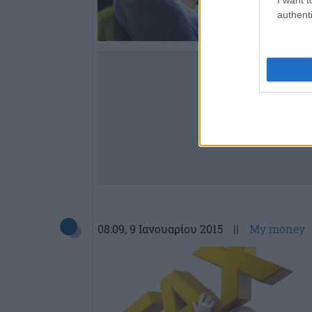
authenti
08:09
, 9 Ιανουαρίου 2015
||
My money