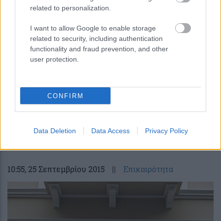
related to personalization.
I want to allow Google to enable storage
related to security, including authentication
functionality and fraud prevention, and other
user protection.
CONFIRM
ΓΣΕΒΕΕ: Πλήγμα για την
ανταγωνιστικότητα των νησιών η
αύξηση ΦΠΑ. 6%- 10% σε άλλες χώρες
Data Deletion
Data Access
Privacy Policy
10:55
, 25 Σεπτεμβρίου 2015
||
Επικαιρότητα