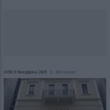
10:50
, 9 Νοεμβρίου 2015
||
My money