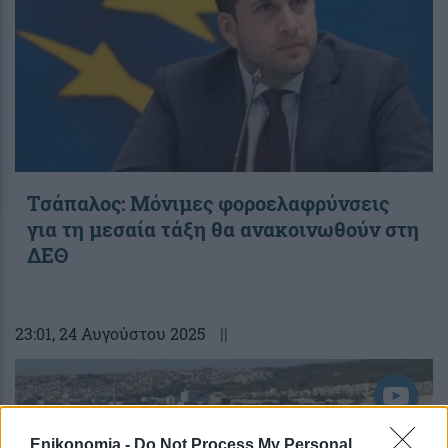
Τσάπαλος: Μόνιμες φοροελαφρύνσεις
για τη μεσαία τάξη θα ανακοινωθούν στη
ΔΕΘ
23:01
, 24 Αυγούστου 2025
||
Enikonomia -
Do Not Process My Personal