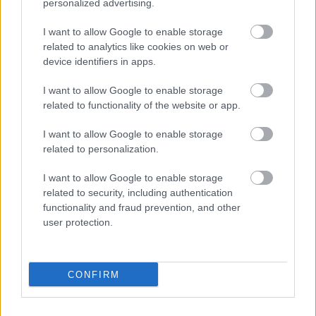
personalized advertising.
πολίτες θα δουν μόνιμη μηνιαία αύξηση
εισοδήματος
I want to allow Google to enable storage
related to analytics like cookies on web or
device identifiers in apps.
15:17
, 20 Αυγούστου 2025
||
I want to allow Google to enable storage
related to functionality of the website or app.
I want to allow Google to enable storage
related to personalization.
I want to allow Google to enable storage
related to security, including authentication
functionality and fraud prevention, and other
user protection.
CONFIRM
Μαρινάκης: Παροχές 1,5 δισ. θα
ανακοινωθούν στη ΔΕΘ – Προτεραιότητα