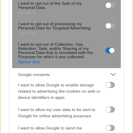
consent section.
I want to opt-out of the Sale of my
Personal Data.
Opted In
I want to opt-out of processing my
Personal Data for Targeted Advertising.
Opted In
19:18
, 21 Αυγούστου 2025
||
I want to opt-out of Collection, Use,
Retention, Sale, and/or Sharing of my
Personal Data that Is Unrelated with the
Purposes for which it was collected.
Opted Out
Google consents
I want to allow Google to enable storage
related to advertising like cookies on web or
device identifiers in apps.
I want to allow my user data to be sent to
Google for online advertising purposes.
Όμηρος Τσάπαλος για ΔΕΘ: Αν αλλάξουν
I want to allow Google to send me
οι κλίμακες άμεσης φορολόγησης οι