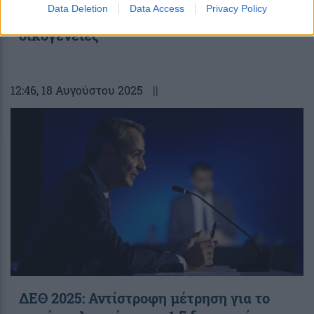
Data Deletion
Data Access
Privacy Policy
σε μεσαία τάξη, συνταξιούχους και
οικογένειες
12:46
, 18 Αυγούστου 2025
||
ΔΕΘ 2025: Αντίστροφη μέτρηση για το