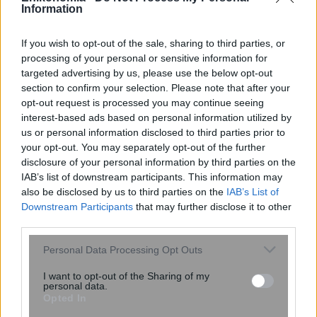
Information
If you wish to opt-out of the sale, sharing to third parties, or
processing of your personal or sensitive information for
targeted advertising by us, please use the below opt-out
section to confirm your selection. Please note that after your
opt-out request is processed you may continue seeing
interest-based ads based on personal information utilized by
ΔΕΘ: Σενάρια φορολογικής ελάφρυνσης
us or personal information disclosed to third parties prior to
των εσόδων από ενοίκια – Πιθανά μέτρα
your opt-out. You may separately opt-out of the further
για την αντιμετώπιση της στεγαστικής
disclosure of your personal information by third parties on the
IAB’s list of downstream participants. This information may
κρίσης
also be disclosed by us to third parties on the
IAB’s List of
Downstream Participants
that may further disclose it to other
third parties.
Please note that this website/app uses one or more Google
Personal Data Processing Opt Outs
services and may gather and store information including but
not limited to your visit or usage behaviour. You may click to
I want to opt-out of the Sharing of my
personal data.
grant or deny consent to Google and its third-party tags to
Opted In
use your data for below specified purposes in below Google