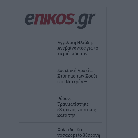
Αγγελική Ηλιάδη:
Ανεβαίνοντας για το
χωριό είδα τον...
Σαουδική Αραβία:
Χτύπημα των Χούθι
στο Νατζράν –...
Ρόδος:
Τραυματίστηκε
53χρονος ναυτικός
κατά την...
Χαλκίδα: Στο
νοσοκομείο 30χρονη