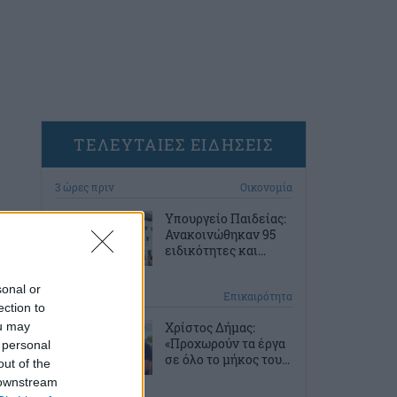
ΤΕΛΕΥΤΑΙΕΣ ΕΙΔΗΣΕΙΣ
3 ώρες πριν
Οικονομία
Υπουργείο Παιδείας:
Ανακοινώθηκαν 95
ειδικότητες και...
sonal or
4 ώρες πριν
Επικαιρότητα
ection to
ou may
Χρίστος Δήμας:
«Προχωρούν τα έργα
 personal
σε όλο το μήκος του...
out of the
 downstream