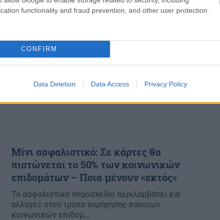
cation functionality and fraud prevention, and other user protection.
CONFIRM
Data Deletion
Data Access
Privacy Policy
Μίνι ασφαλιστικό: Σε κάρτες θα
πιστώνεται το 50% των κοινωνικών
επιδομάτων – Ποια μένουν «εκτός»
Το ασφαλιστικό νομοσχέδιο περιλαμβάνει και
αλλαγές στον τρόπο χορήγησης κάποιων
κοινωνικών επιδομ...