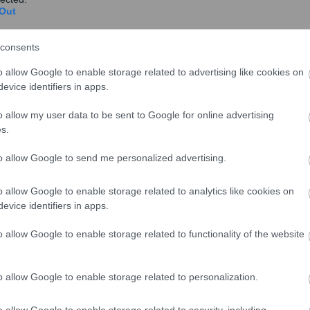
α
Out
Ψηφιακή Κάρτα Εργασίας: Σε ποιες
επιχειρήσεις είναι υποχρεωτική η
consents
χρήση της από 1/1/2024 και ποιες
o allow Google to enable storage related to advertising like cookies on
εξαιρούνται
evice identifiers in apps.
Στο ΦΕΚ δημοσιεύθηκε η νέα απόφαση του
o allow my user data to be sent to Google for online advertising
υπουργείου Εργασίας και Κοινωνικής
s.
Ασφάλισης για την εφαρμ...
to allow Google to send me personalized advertising.
o allow Google to enable storage related to analytics like cookies on
Ψηφιακή κάρτα εργασίας: Πώς θα
evice identifiers in apps.
εφαρμοστεί από την 1η Ιανουαρίου σε
επιχειρήσεις του λιανεμπορίου
o allow Google to enable storage related to functionality of the website
Αντίστροφα μετρά ο χρόνος για την εφαρμογή
της ψηφιακής κάρτας εργασίας στις
o allow Google to enable storage related to personalization.
επιχειρήσεις του λια...
o allow Google to enable storage related to security, including