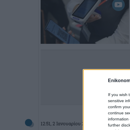
Enikonom
If you wish 
sensitive in
confirm you
continue se
information 
12:51
, 2 Ιανουαρίου 2024
||
My money
further disc