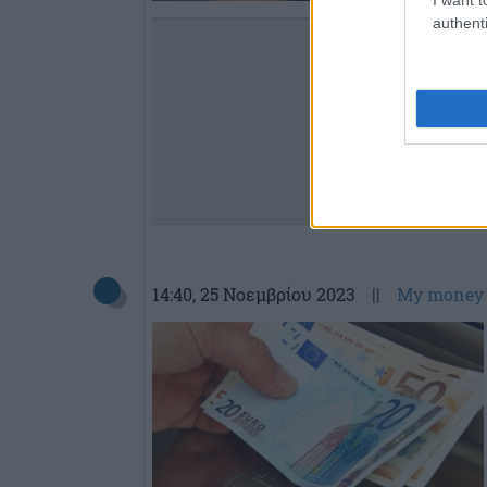
authenti
14:40
, 25 Νοεμβρίου 2023
||
My money