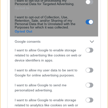
I want to opt-out of processing my
Personal Data for Targeted Advertising.
Opted In
I want to opt-out of Collection, Use,
Retention, Sale, and/or Sharing of my
Personal Data that Is Unrelated with the
Purposes for which it was collected.
Opted Out
Σύσκεψη στο ΥΠΟΙΚ για τη
χρηματοδότηση της ΕΒΖ
Google consents
I want to allow Google to enable storage
related to advertising like cookies on web or
device identifiers in apps.
14:08
, 20 Δεκεμβρίου 2017
||
Επικαιρότητα
I want to allow my user data to be sent to
Google for online advertising purposes.
I want to allow Google to send me
personalized advertising.
I want to allow Google to enable storage
related to analytics like cookies on web or