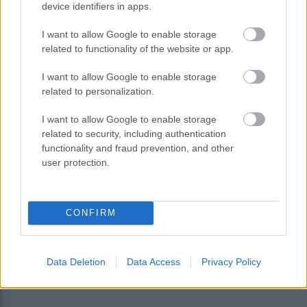
device identifiers in apps.
I want to allow Google to enable storage
related to functionality of the website or app.
Μεγάλου – Τράπεζα Πειραιώς: Τα
I want to allow Google to enable storage
ακίνητα των e-πλειστηριασμών δεν
related to personalization.
σχετίζονται με την α’ κατοικία
I want to allow Google to enable storage
related to security, including authentication
functionality and fraud prevention, and other
user protection.
CONFIRM
Data Deletion
Data Access
Privacy Policy