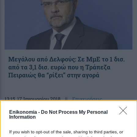
Μεγάλου από Δελφούς: Σε ΜμΕ το 1 δισ.
από τα 3,1 δισ. ευρώ που η Τράπεζα
Πειραιώς θα “ρίξει” στην αγορά
13:15
, 17 Ιανουαρίου 2018
||
Επιχειρήσεις
Enikonomia -
Do Not Process My Personal
Information
If you wish to opt-out of the sale, sharing to third parties, or