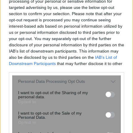
processing of your personal or sensitive information for
targeted advertising by us, please use the below opt-out
section to confirm your selection. Please note that after your
opt-out request is processed you may continue seeing
interest-based ads based on personal information utilized by
us or personal information disclosed to third parties prior to
your opt-out. You may separately opt-out of the further
disclosure of your personal information by third parties on the
Μεγάλου: Η Τράπεζα Πειραιώς έχει ως
IAB’s list of downstream participants. This information may
also be disclosed by us to third parties on the
IAB’s List of
στόχο την αύξηση των χορηγήσεων κατά
Downstream Participants
that may further disclose it to other
1% το 2018
third parties.
Please note that this website/app uses one or more Google
Personal Data Processing Opt Outs
services and may gather and store information including but
18:01
, 11 Ιανουαρίου 2018
||
Επικαιρότητα
not limited to your visit or usage behaviour. You may click to
I want to opt-out of the Sharing of my
personal data.
grant or deny consent to Google and its third-party tags to
Opted In
use your data for below specified purposes in below Google
consent section.
I want to opt-out of the Sale of my
Personal Data.
Opted In