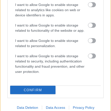
ξέπλυμα και αναφορές παραβάσεων
I want to allow Google to enable storage
related to analytics like cookies on web or
device identifiers in apps.
16:03
, 20 Ιουνίου 2025
||
Οικονομία
I want to allow Google to enable storage
related to functionality of the website or app.
I want to allow Google to enable storage
related to personalization.
I want to allow Google to enable storage
related to security, including authentication
functionality and fraud prevention, and other
user protection.
CONFIRM
Δάνεια: Πόσο αυξήθηκαν οι
εκταμιεύσεις προς τις επιχειρήσεις-
Data Deletion
Data Access
Privacy Policy
Δείτε αναλυτικά τα στοιχεία