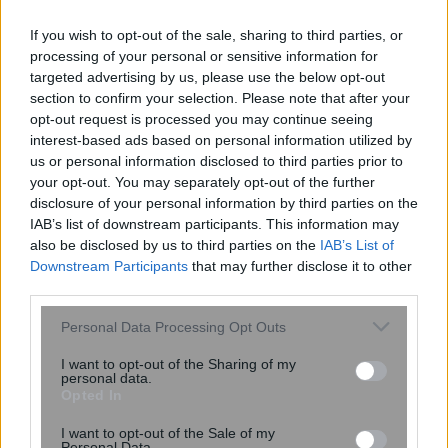
If you wish to opt-out of the sale, sharing to third parties, or
processing of your personal or sensitive information for
targeted advertising by us, please use the below opt-out
section to confirm your selection. Please note that after your
opt-out request is processed you may continue seeing
interest-based ads based on personal information utilized by
us or personal information disclosed to third parties prior to
ΤτΕ: Μειώθηκε η ζήτηση για στεγαστικά
your opt-out. You may separately opt-out of the further
δάνεια το β΄ τρίμηνο του 2025 –
disclosure of your personal information by third parties on the
IAB’s list of downstream participants. This information may
Αναλυτικά τα στοιχεία
also be disclosed by us to third parties on the
IAB’s List of
Downstream Participants
that may further disclose it to other
third parties.
Please note that this website/app uses one or more Google
Personal Data Processing Opt Outs
services and may gather and store information including but
not limited to your visit or usage behaviour. You may click to
I want to opt-out of the Sharing of my
personal data.
grant or deny consent to Google and its third-party tags to
Opted In
use your data for below specified purposes in below Google
consent section.
I want to opt-out of the Sale of my
Personal Data.