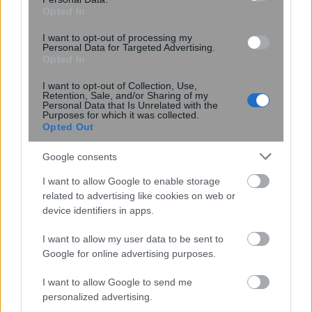
Opted In
I want to opt-out of processing my
Personal Data for Targeted Advertising.
Opted In
10:05
, 20 Ιουλίου 2025
||
Οικονομία
I want to opt-out of Collection, Use,
Retention, Sale, and/or Sharing of my
Personal Data that Is Unrelated with the
Purposes for which it was collected.
Opted Out
Google consents
I want to allow Google to enable storage
related to advertising like cookies on web or
device identifiers in apps.
I want to allow my user data to be sent to
Google for online advertising purposes.
Τράπεζες: Αλλάζουν οι κανόνες
I want to allow Google to send me
εποπτείας – Τι θα ισχύσει για
personalized advertising.
χορηγήσεις δανείων, ελέγχους για