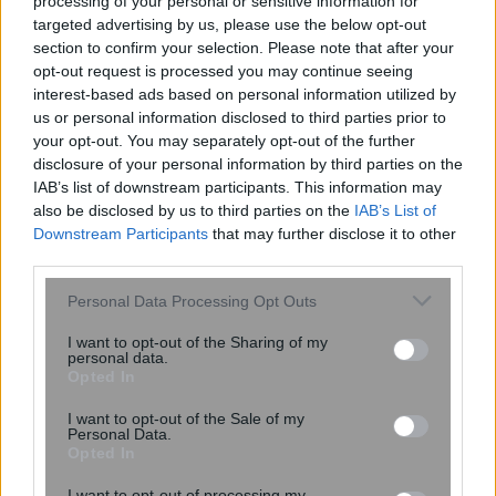
processing of your personal or sensitive information for
targeted advertising by us, please use the below opt-out
section to confirm your selection. Please note that after your
opt-out request is processed you may continue seeing
interest-based ads based on personal information utilized by
us or personal information disclosed to third parties prior to
your opt-out. You may separately opt-out of the further
Παράταση της προθεσμίας για τις
disclosure of your personal information by third parties on the
δηλώσεις πόθεν έσχες ζητούν οι
IAB’s list of downstream participants. This information may
also be disclosed by us to third parties on the
IAB’s List of
φοροτεχνικοί
Downstream Participants
that may further disclose it to other
third parties.
Please note that this website/app uses one or more Google
Personal Data Processing Opt Outs
services and may gather and store information including but
not limited to your visit or usage behaviour. You may click to
I want to opt-out of the Sharing of my
personal data.
grant or deny consent to Google and its third-party tags to
Opted In
use your data for below specified purposes in below Google
consent section.
I want to opt-out of the Sale of my
Personal Data.
Opted In
I want to opt-out of processing my