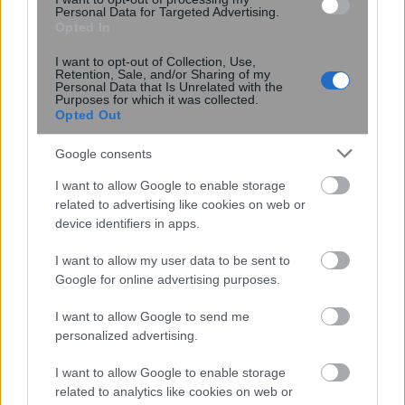
Personal Data for Targeted Advertising.
Opted In
08:59
, 16 Απριλίου 2019
||
My money
I want to opt-out of Collection, Use,
Retention, Sale, and/or Sharing of my
Personal Data that Is Unrelated with the
Purposes for which it was collected.
Opted Out
Google consents
I want to allow Google to enable storage
related to advertising like cookies on web or
device identifiers in apps.
I want to allow my user data to be sent to
Google for online advertising purposes.
Σε ποιες περιπτώσεις διαγράφονται
I want to allow Google to send me
personalized advertising.
τα πρόστιμα για τις δηλώσεις Ε9
I want to allow Google to enable storage
related to analytics like cookies on web or
17:07
, 15 Απριλίου 2019
||
My money