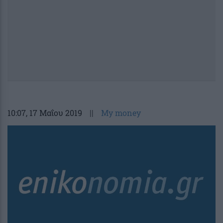
10:07
, 17 Μαΐου 2019
||
My money