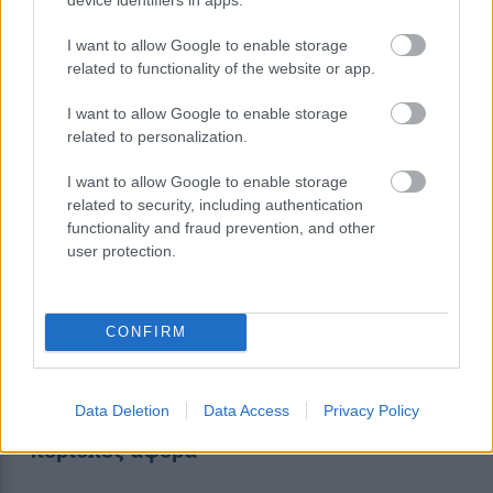
I want to allow Google to enable storage
11:39
, 26 Ιανουαρίου 2022
||
Οικονομία
related to functionality of the website or app.
I want to allow Google to enable storage
related to personalization.
I want to allow Google to enable storage
related to security, including authentication
functionality and fraud prevention, and other
user protection.
CONFIRM
Κακοκαιρία “Ελπίς”: Παράταση στην
Data Deletion
Data Access
Privacy Policy
υποβολή δηλώσεων φόρου – Ποιες
περιοχές αφορά