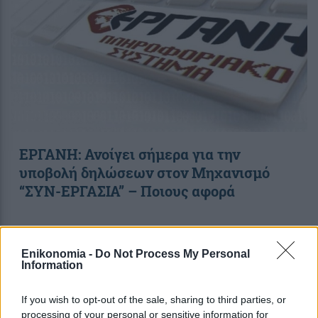
ΕΡΓΑΝΗ: Ανοίγει σήμερα για την
υποβολή δηλώσεων στον Μηχανισμό
“ΣΥΝ-ΕΡΓΑΣΙΑ” – Ποιους αφορά
12:46
, 8 Φεβρουαρίου 2022
||
My money
Enikonomia -
Do Not Process My Personal
Information
If you wish to opt-out of the sale, sharing to third parties, or
processing of your personal or sensitive information for