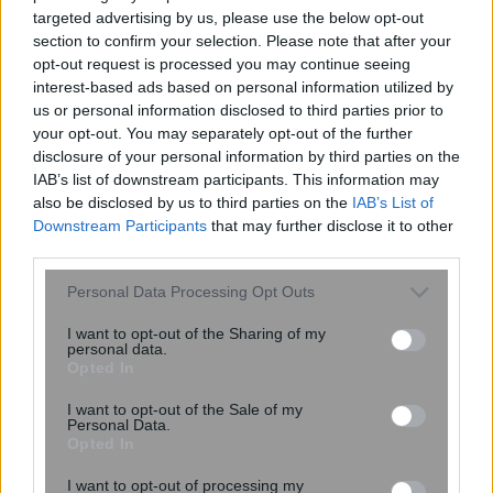
targeted advertising by us, please use the below opt-out
section to confirm your selection. Please note that after your
opt-out request is processed you may continue seeing
interest-based ads based on personal information utilized by
us or personal information disclosed to third parties prior to
your opt-out. You may separately opt-out of the further
disclosure of your personal information by third parties on the
IAB’s list of downstream participants. This information may
also be disclosed by us to third parties on the
IAB’s List of
Πόθεν Έσχες: Νέα παράταση για την
Downstream Participants
that may further disclose it to other
υποβολή δηλώσεων
third parties.
Please note that this website/app uses one or more Google
Personal Data Processing Opt Outs
services and may gather and store information including but
not limited to your visit or usage behaviour. You may click to
I want to opt-out of the Sharing of my
personal data.
grant or deny consent to Google and its third-party tags to
Opted In
use your data for below specified purposes in below Google
consent section.
I want to opt-out of the Sale of my
Personal Data.
Opted In
I want to opt-out of processing my