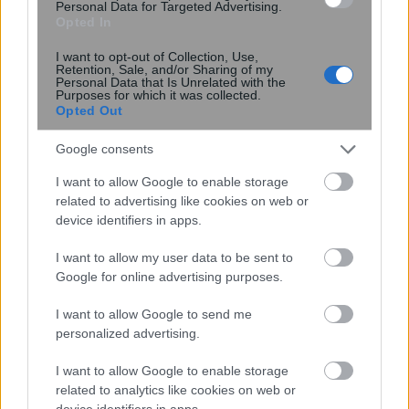
Personal Data for Targeted Advertising.
Opted In
I want to opt-out of Collection, Use,
Retention, Sale, and/or Sharing of my
18:44
, 6 Φεβρουαρίου 2022
||
My money
Personal Data that Is Unrelated with the
Purposes for which it was collected.
Opted Out
Google consents
I want to allow Google to enable storage
related to advertising like cookies on web or
device identifiers in apps.
I want to allow my user data to be sent to
Google for online advertising purposes.
I want to allow Google to send me
personalized advertising.
Αποζημίωση ειδικού σκοπού με
μονομερείς υπεύθυνες δηλώσεις – Όλα
I want to allow Google to enable storage
όσα πρέπει να γνωρίζουν οι δικαιούχοι
related to analytics like cookies on web or
device identifiers in apps.