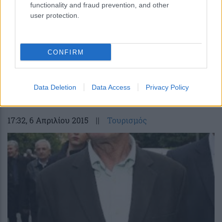
functionality and fraud prevention, and other
user protection.
CONFIRM
Ανδρεάδης: Αν δεν κλείσει άμεσα η
διαπραγμάτευση θα υπάρξει νέα ύφεση
Data Deletion
Data Access
Privacy Policy
17:32
, 6 Απριλίου 2015
||
Τουρισμός