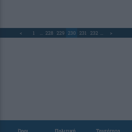
<
1
…
228
229
230
231
232
…
>
Όροι
Πολιτική
Ταυτότητα