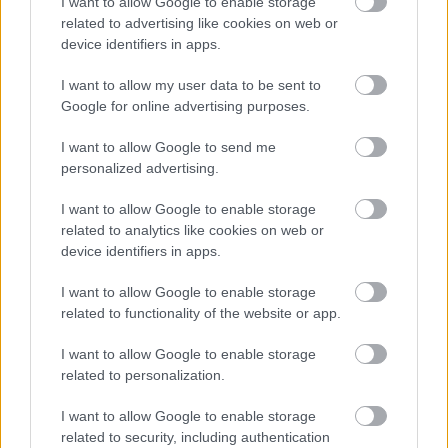
I want to allow Google to enable storage
related to advertising like cookies on web or
device identifiers in apps.
I want to allow my user data to be sent to
Google for online advertising purposes.
I want to allow Google to send me
personalized advertising.
«Ελευθέριος Βενιζέλος»: Μεγάλη αύξηση
σε αφίξεις και δρομολόγια
I want to allow Google to enable storage
related to analytics like cookies on web or
device identifiers in apps.
08:16
, 19 Μαρτίου 2015
||
Τουρισμός
I want to allow Google to enable storage
related to functionality of the website or app.
I want to allow Google to enable storage
related to personalization.
I want to allow Google to enable storage
related to security, including authentication