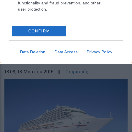
functionality and fraud prevention, and other
user protection.
CONFIRM
Στο «στόχαστρο» οι τουρίστες από
Βραζιλία, Ρωσία, Ινδία και Κίνα
Data Deletion
Data Access
Privacy Policy
18:08
, 18 Μαρτίου 2015
||
Τουρισμός