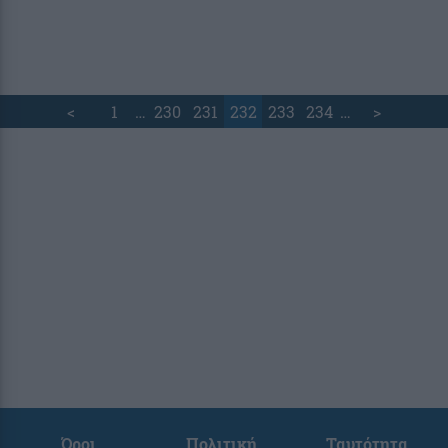
<
1
…
230
231
232
233
234
…
>
Όροι
Πολιτική
Ταυτότητα